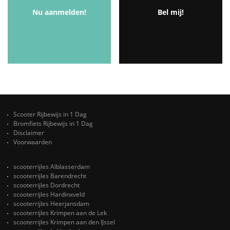
Nu aanmelden!
Bel mij!
Scooter Rijbewijs in 1 Dag
Bromfiets Rijbewijs in 1 Dag
Disclaimer
Voorwaarden
scooterrijles Alblasserdam
scooterrijles Barendrecht
scooterrijles Dordrecht
scooterrijles Hardinxveld
scooterrijles Heerjansdam
scooterrijles Krimpen aan de Lek
scooterrijles Krimpen aan den IJssel