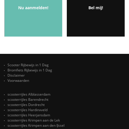
Nu aanmelden!
Bel mij!
Scooter Rijbewijs in 1 Dag
Bromfiets Rijbewijs in 1 Dag
Disclaimer
Voorwaarden
scooterrijles Alblasserdam
scooterrijles Barendrecht
scooterrijles Dordrecht
scooterrijles Hardinxveld
scooterrijles Heerjansdam
scooterrijles Krimpen aan de Lek
scooterrijles Krimpen aan den IJssel